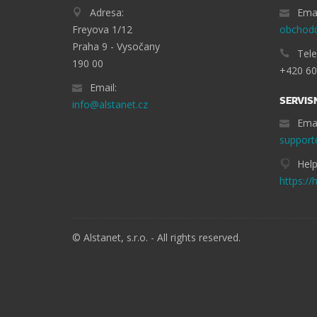
Adresa:
Emai
Freyova 1/12
obchod@
Praha 9 - Vysočany
Tele
190 00
+420 60
Email:
SERVIS
info@alstanet.cz
Emai
support
Help
https://
© Alstanet, s.r.o. - All rights reserved.