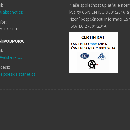
l:
Naše společnost uplatňuje norm
alstanet.cz
kvality ČSN EN ISO 9001:2016 
řízení bezpečnosti informací Č
fon:
ISO/IEC 27001:2014.
5 13 31 13
NÍ PODPORA
l:
@alstanet.cz
desk:
helpdesk.alstanet.cz