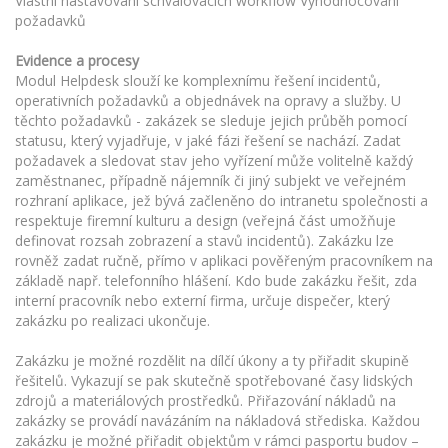
Vlastní nastavování schvalovacích workflow Vyhodnocování
požadavků
Evidence a procesy
Modul Helpdesk slouží ke komplexnímu řešení incidentů,
operativních požadavků a objednávek na opravy a služby. U
těchto požadavků - zakázek se sleduje jejich průběh pomocí
statusu, který vyjadřuje, v jaké fázi řešení se nachází. Zadat
požadavek a sledovat stav jeho vyřízení může volitelně každý
zaměstnanec, případně nájemník či jiný subjekt ve veřejném
rozhraní aplikace, jež bývá začleněno do intranetu společnosti a
respektuje firemní kulturu a design (veřejná část umožňuje
definovat rozsah zobrazení a stavů incidentů). Zakázku lze
rovněž zadat ručně, přímo v aplikaci pověřeným pracovníkem na
základě např. telefonního hlášení. Kdo bude zakázku řešit, zda
interní pracovník nebo externí firma, určuje dispečer, který
zakázku po realizaci ukončuje.
Zakázku je možné rozdělit na dílčí úkony a ty přiřadit skupině
řešitelů. Vykazují se pak skutečně spotřebované časy lidských
zdrojů a materiálových prostředků. Přiřazování nákladů na
zakázky se provádí navázáním na nákladová střediska. Každou
zakázku je možné přiřadit objektům v rámci pasportu budov –