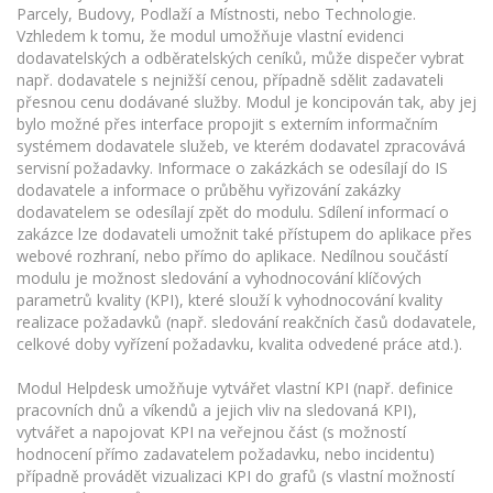
Parcely, Budovy, Podlaží a Místnosti, nebo Technologie.
Vzhledem k tomu, že modul umožňuje vlastní evidenci
dodavatelských a odběratelských ceníků, může dispečer vybrat
např. dodavatele s nejnižší cenou, případně sdělit zadavateli
přesnou cenu dodávané služby. Modul je koncipován tak, aby jej
bylo možné přes interface propojit s externím informačním
systémem dodavatele služeb, ve kterém dodavatel zpracovává
servisní požadavky. Informace o zakázkách se odesílají do IS
dodavatele a informace o průběhu vyřizování zakázky
dodavatelem se odesílají zpět do modulu. Sdílení informací o
zakázce lze dodavateli umožnit také přístupem do aplikace přes
webové rozhraní, nebo přímo do aplikace. Nedílnou součástí
modulu je možnost sledování a vyhodnocování klíčových
parametrů kvality (KPI), které slouží k vyhodnocování kvality
realizace požadavků (např. sledování reakčních časů dodavatele,
celkové doby vyřízení požadavku, kvalita odvedené práce atd.).
Modul Helpdesk umožňuje vytvářet vlastní KPI (např. definice
pracovních dnů a víkendů a jejich vliv na sledovaná KPI),
vytvářet a napojovat KPI na veřejnou část (s možností
hodnocení přímo zadavatelem požadavku, nebo incidentu)
případně provádět vizualizaci KPI do grafů (s vlastní možností